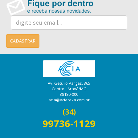
CADASTRAR
Av. Getúlio Vargas, 365
Centro - Araxá/MG
38180-000
acia@aciaraxa.com.br
(34)
99736-1129